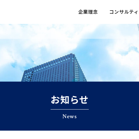
企業理念
コンサルティ
代表メッセージ
業務改善
企業理念/ビジョン
ITソリュ
人材
事業開発
お知らせ
News