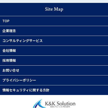
Site Map
TOP
企業理念
コンサルティングサービス
代表メッセージ
会社情報
業務改善
企業理念／ビジョン
採用情報
当社の強み
ITソリューション
お問い合せ
求める人像
会社概要
人材
プライバシーポリシー
社員インタビュー
会社沿革
事業開発
情報セキュリティに関する方針
キャリアステップ
アクセス
募集要項